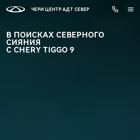
ЧЕРИ ЦЕНТР АДТ СЕВЕР
В ПОИСКАХ СЕВЕРНОГО
СИЯНИЯ
ОНЛАЙН СЕРВИСЫ
ПОКУПАТЕЛЯМ
ВЛАДЕЛЬЦАМ
О КОМПАНИИ
МИР CHERY
МОДЕЛИ
АКЦИИ
С CHERY TIGGO 9
ВЫБОР И ПОКУПКА
СЕРВИС
АКСЕССУАРЫ
ВЫГОДЫ И АКЦИИ
ВЫБОР И ПОКУПКА
О НАС
ВСЕ МОДЕЛИ
КРЕДИТ И СТРАХОВАНИЕ
ЗАПЧАСТИ И АКСЕССУАРЫ
О БРЕНДЕ
КРЕДИТ
МЫ В СОЦСЕТЯХ
КРОССОВЕРЫ
ПОДДЕРЖКА
CHERY В СОЦСЕТЯХ
СЕДАНЫ
CHERY CONNECT
ЛЮДИ CHERY
НОВИНКИ
БЛАГОТВОРИТЕЛЬНОСТЬ