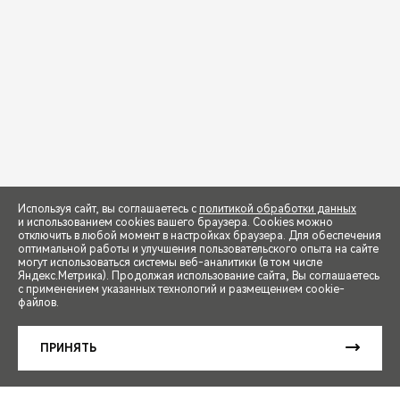
Используя сайт, вы соглашаетесь с
политикой обработки данных
и использованием cookies вашего браузера. Cookies можно
отключить в любой момент в настройках браузера. Для обеспечения
оптимальной работы и улучшения пользовательского опыта на сайте
могут использоваться системы веб-аналитики (в том числе
СПЕЦПРЕДЛОЖЕНИЯ
Яндекс.Метрика). Продолжая использование сайта, Вы соглашаетесь
с применением указанных технологий и размещением cookie-
файлов.
ЗАПИСЬ НА ТЕСТ-ДРАЙВ
ПРИНЯТЬ
РАСЧЕТ КРЕДИТА