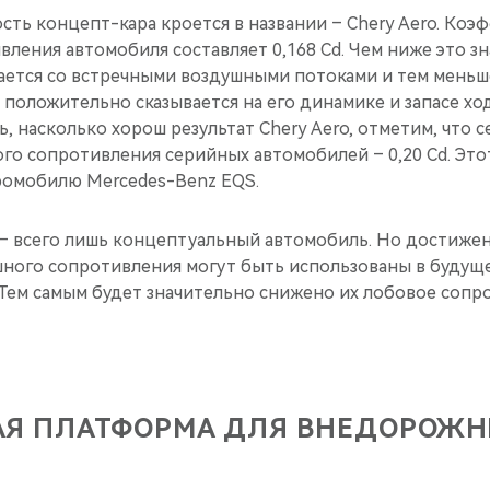
сть концепт-кара кроется в названии – Chery Aero. Ко
ления автомобиля составляет 0,168 Cd. Чем ниже это з
ается со встречными воздушными потоками и тем меньше
 положительно сказывается на его динамике и запасе хо
 насколько хорош результат Chery Aero, отметим, что с
го сопротивления серийных автомобилей – 0,20 Cd. Это
ромобилю Mercedes-Benz EQS.
o – всего лишь концептуальный автомобиль. Но достиже
ного сопротивления могут быть использованы в будущ
 Тем самым будет значительно снижено их лобовое сопр
АЯ ПЛАТФОРМА ДЛЯ ВНЕДОРОЖН