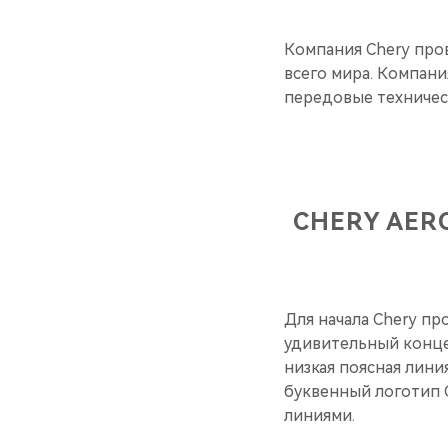
Компания Chery про
всего мира. Компан
передовые техническ
CHERY AE
Для начала Chery п
удивительный концеп
низкая поясная лини
буквенный логотип 
линиями.