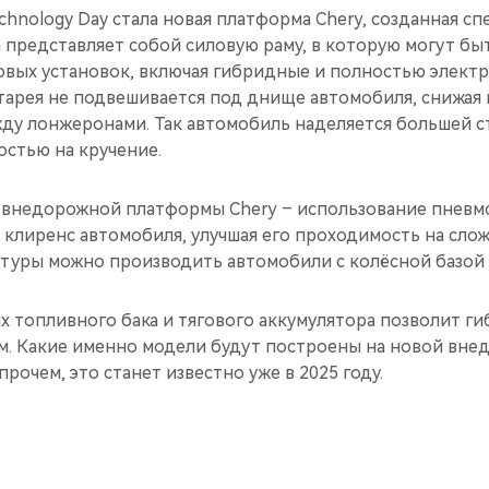
hnology Day стала новая платформа Chery, созданная сп
 представляет собой силовую раму, в которую могут б
овых установок, включая гибридные и полностью электр
тарея не подвешивается под днище автомобиля, снижая 
жду лонжеронами. Так автомобиль наделяется большей 
остью на кручение.
 внедорожной платформы Chery – использование пневм
 клиренс автомобиля, улучшая его проходимость на сло
туры можно производить автомобили с колёсной базой от
х топливного бака и тягового аккумулятора позволит 
км. Какие именно модели будут построены на новой вн
прочем, это станет известно уже в 2025 году.