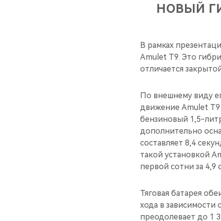
НОВЫЙ Г
В рамках презентац
Amulet T9. Это гибр
отличается закрыто
По внешнему виду ег
движение Amulet T9 
бензиновый 1,5-лит
дополнительно оснащ
составляет 8,4 секу
такой установкой Am
первой сотни за 4,9 
Тяговая батарея обеи
хода в зависимости 
преодолевает до 1 3