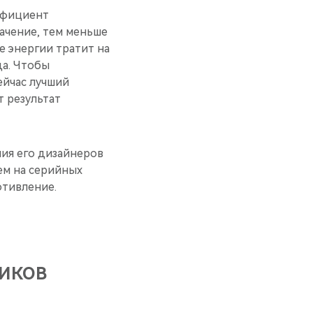
эффициент
начение, тем меньше
 энергии тратит на
да. Чтобы
ейчас лучший
т результат
ния его дизайнеров
ем на серийных
отивление.
ИКОВ