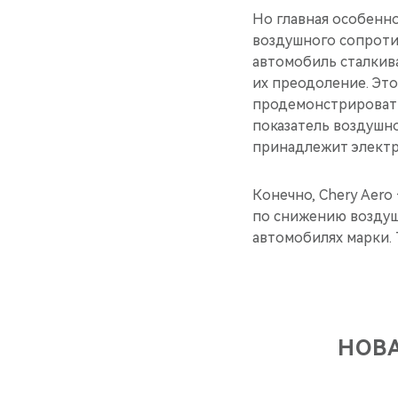
Но главная особенно
воздушного сопротив
автомобиль сталкив
их преодоление. Это
продемонстрировать,
показатель воздушно
принадлежит элект
Конечно, Chery Aer
по снижению воздуш
автомобилях марки.
НОВ