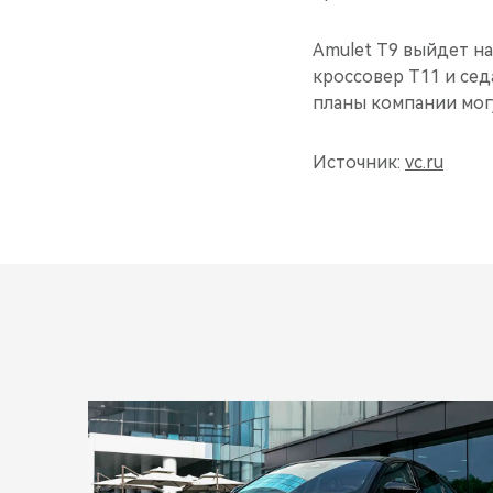
Amulet T9 выйдет на
кроссовер T11 и сед
планы компании мог
Источник:
vc.ru