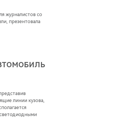
ля журналистов со
ли, презентовала
ВТОМОБИЛЬ
 представив
ящие линии кузова,
сполагается
и светодиодными