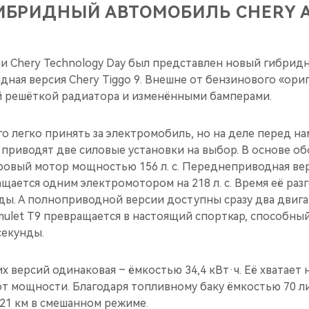
ИБРИДНЫЙ АВТОМОБИЛЬ CHERY A
ии Chery Technology Day был представлен новый гибрид
идная версия Chery Tiggo 9. Внешне от бензинового «ори
й решёткой радиатора и изменёнными бамперами.
о легко принять за электромобиль, но на деле перед на
приводят две силовые установки на выбор. В основе о
ровый мотор мощностью 156 л. с. Переднеприводная ве
ается одним электромотором на 218 л. с. Время её разг
нды. А полноприводной версии доступны сразу два двигат
ulet T9 превращается в настоящий спорткар, способный
секунды.
х версий одинаковая – ёмкостью 34,4 кВт·ч. Её хватает н
от мощности. Благодаря топливному баку ёмкостью 70 л
21 км в смешанном режиме.