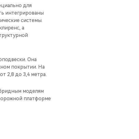
ециально для
ыть интегрированы
ические системы.
клиренс, а
структурной
оподвески. Она
жном покрытии. На
 2,8 до 3,4 метра.
гибридным моделям
едорожной платформе