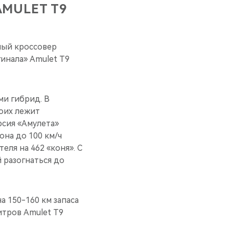
MULET T9
ный кроссовер
гинала» Amulet Т9
ми гибрид. В
боих лежит
рсия «Амулета»
она до 100 км/ч
еля на 462 «коня». С
 разогнаться до
а 150-160 км запаса
итров Amulet T9