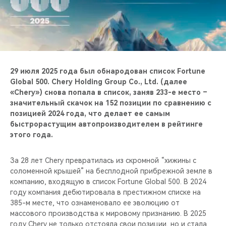
CHERY REMOTE
CHERY И СПОРТ
НАШИ МЕРОПРИЯТИЯ
29 июля 2025 года был обнародован список Fortune
ВИДЕООБЗОРЫ
Global 500. Chery Holding Group Co., Ltd. (далее
«Chery») снова попала в список, заняв 233-е место –
значительный скачок на 152 позиции по сравнению с
CHERY ДЛЯ ДЕТЕЙ
позицией 2024 года, что делает ее самым
быстрорастущим автопроизводителем в рейтинге
этого года.
За 28 лет Chery превратилась из скромной “хижины с
соломенной крышей” на бесплодной прибрежной земле в
компанию, входящую в список Fortune Global 500. В 2024
году компания дебютировала в престижном списке на
385-м месте, что ознаменовало ее эволюцию от
массового производства к мировому признанию. В 2025
году Chery не только отстояла свои позиции, но и стала