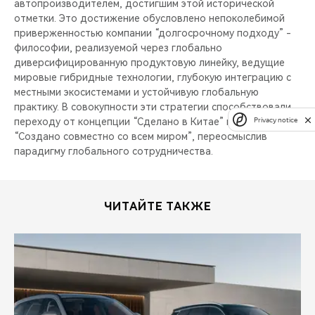
автопроизводителем, достигшим этой исторической
отметки. Это достижение обусловлено непоколебимой
приверженностью компании “долгосрочному подходу” -
философии, реализуемой через глобально
диверсифицированную продуктовую линейку, ведущие
мировые гибридные технологии, глубокую интеграцию с
местными экосистемами и устойчивую глобальную
практику. В совокупности эти стратегии способствовали
Privacy notice
переходу от концепции “Сделано в Китае” к концепции
“Создано совместно со всем миром”, переосмыслив
парадигму глобального сотрудничества.
ЧИТАЙТЕ ТАКЖЕ