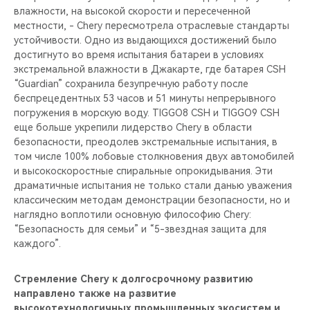
влажности, на высокой скорости и пересеченной
местности, - Chery пересмотрела отраслевые стандарты
устойчивости. Одно из выдающихся достижений было
достигнуто во время испытания батареи в условиях
экстремальной влажности в Джакарте, где батарея CSH
“Guardian” сохранила безупречную работу после
беспрецедентных 53 часов и 51 минуты непрерывного
погружения в морскую воду. TIGGO8 CSH и TIGGO9 CSH
еще больше укрепили лидерство Chery в области
безопасности, преодолев экстремальные испытания, в
том числе 100% лобовые столкновения двух автомобилей
и высокоскоростные спиральные опрокидывания. Эти
драматичные испытания не только стали данью уважения
классическим методам демонстрации безопасности, но и
наглядно воплотили основную философию Chery:
“Безопасность для семьи” и “5-звездная защита для
каждого”.
Стремление Chery к долгосрочному развитию
направлено также на развитие
высокотехнологичных промышленных экосистем и