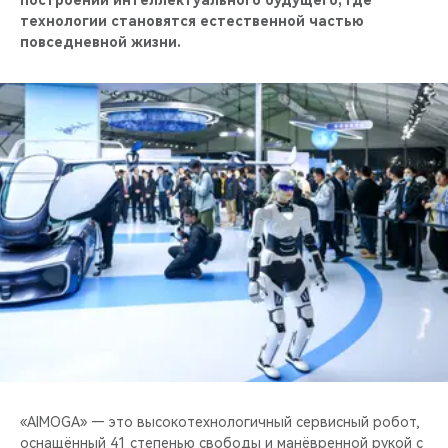
построении интеллектуального будущего, где
CHERY REMOTE
технологии становятся естественной частью
повседневной жизни.
CHERY И СПОРТ
НАШИ МЕРОПРИЯТИЯ
ВИДЕООБЗОРЫ
CHERY ДЛЯ ДЕТЕЙ
«AIMOGA» — это высокотехнологичный сервисный робот,
оснащённый 41 степенью свободы и манёвренной рукой с