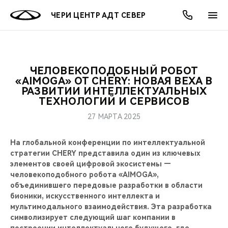
ЧЕРИ ЦЕНТР АДТ СЕВЕР
ЧЕЛОВЕКОПОДОБНЫЙ РОБОТ
ОНЛАЙН СЕРВИСЫ
ПОКУПАТЕЛЯМ
ВЛАДЕЛЬЦАМ
О КОМПАНИИ
МИР CHERY
МОДЕЛИ
АКЦИИ
«AIMOGA» ОТ CHERY: НОВАЯ ВЕХА В
РАЗВИТИИ ИНТЕЛЛЕКТУАЛЬНЫХ
ТЕХНОЛОГИЙ И СЕРВИСОВ
ВЫБОР И ПОКУПКА
СЕРВИС
АКСЕССУАРЫ
ВЫГОДЫ И АКЦИИ
ВЫБОР И ПОКУПКА
О НАС
ВСЕ МОДЕЛИ
27 МАРТА 2025
КРЕДИТ И СТРАХОВАНИЕ
ЗАПЧАСТИ И АКСЕССУАРЫ
О БРЕНДЕ
КРЕДИТ
МЫ В СОЦСЕТЯХ
КРОССОВЕРЫ
На глобальной конференции по интеллектуальной
ПОДДЕРЖКА
CHERY В СОЦСЕТЯХ
стратегии CHERY представила один из ключевых
элементов своей цифровой экосистемы —
СЕДАНЫ
человекоподобного робота «AIMOGA»,
CHERY CONNECT
ЛЮДИ CHERY
объединившего передовые разработки в области
НОВИНКИ
бионики, искусственного интеллекта и
БЛАГОТВОРИТЕЛЬНОСТЬ
мультимодального взаимодействия. Эта разработка
символизирует следующий шаг компании в