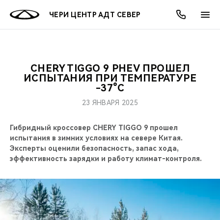
ЧЕРИ ЦЕНТР АДТ СЕВЕР
CHERY TIGGO 9 PHEV ПРОШЕЛ
ОНЛАЙН СЕРВИСЫ
ПОКУПАТЕЛЯМ
ВЛАДЕЛЬЦАМ
О КОМПАНИИ
МИР CHERY
МОДЕЛИ
АКЦИИ
ИСПЫТАНИЯ ПРИ ТЕМПЕРАТУРЕ
-37°C
ВЫБОР И ПОКУПКА
СЕРВИС
АКСЕССУАРЫ
ВЫГОДЫ И АКЦИИ
ВЫБОР И ПОКУПКА
О НАС
ВСЕ МОДЕЛИ
23 ЯНВАРЯ 2025
КРЕДИТ И СТРАХОВАНИЕ
ЗАПЧАСТИ И АКСЕССУАРЫ
О БРЕНДЕ
КРЕДИТ
МЫ В СОЦСЕТЯХ
Гибридный кроссовер CHERY TIGGO 9 прошел
КРОССОВЕРЫ
испытания в зимних условиях на севере Китая.
ПОДДЕРЖКА
CHERY В СОЦСЕТЯХ
Эксперты оценили безопасность, запас хода,
СЕДАНЫ
эффективность зарядки и работу климат-контроля.
CHERY CONNECT
ЛЮДИ CHERY
НОВИНКИ
БЛАГОТВОРИТЕЛЬНОСТЬ