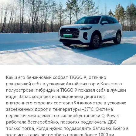
CHERY REMOTE
CHERY И СПОРТ
НАШИ МЕРОПРИЯТИЯ
ВИДЕООБЗОРЫ
CHERY ДЛЯ ДЕТЕЙ
Как и его бензиновый собрат TIGGO 9, отлично
показавший себя в условиях Алтайских гор и Кольского
полуострова, гибридный
TIGGO 9
показал себя в лучшем
виде. Запас хода без использования двигателя
внутреннего сгорания составил 94 километра в условиях
заснеженных дорог и температуры -37°C. Система
переключения элементов силовой установки Q-Power
работала бесперебойно, позволяя подключать ДВС
только тогда, когда нужно подзарядить батарею. Всего в
ходе испытания автомобиль прошел более 1000 км,