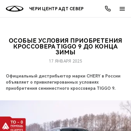
ЧЕРИ ЦЕНТР АДТ СЕВЕР
ОСОБЫЕ УСЛОВИЯ ПРИОБРЕТЕНИЯ
ОНЛАЙН СЕРВИСЫ
ПОКУПАТЕЛЯМ
ВЛАДЕЛЬЦАМ
О КОМПАНИИ
МИР CHERY
МОДЕЛИ
АКЦИИ
КРОССОВЕРА TIGGO 9 ДО КОНЦА
ЗИМЫ
ВЫБОР И ПОКУПКА
СЕРВИС
АКСЕССУАРЫ
ВЫГОДЫ И АКЦИИ
ВЫБОР И ПОКУПКА
О НАС
ВСЕ МОДЕЛИ
17 ЯНВАРЯ 2025
КРЕДИТ И СТРАХОВАНИЕ
ЗАПЧАСТИ И АКСЕССУАРЫ
О БРЕНДЕ
КРЕДИТ
МЫ В СОЦСЕТЯХ
Официальный дистрибьютор марки CHERY в России
КРОССОВЕРЫ
объявляет о привилегированных условиях
ПОДДЕРЖКА
CHERY В СОЦСЕТЯХ
приобретения семиместного кроссовера TIGGO 9.
СЕДАНЫ
CHERY CONNECT
ЛЮДИ CHERY
НОВИНКИ
БЛАГОТВОРИТЕЛЬНОСТЬ