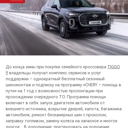
CHERY REMOTE
CHERY И СПОРТ
НАШИ МЕРОПРИЯТИЯ
ВИДЕООБЗОРЫ
CHERY ДЛЯ ДЕТЕЙ
До конца зимы при покупке семейного кроссовера
TIGGO
9
владельцы получат комплекс сервисов и услуг
поддержки – однократный бесплатный сезонный
шиномонтаж и подписку на программу «CHERY – помощь в
пути» на 1 год с возможностью пролонгации при
прохождении очередного ТО. Программа помощи
включает в себя: запуск двигателя автомобиля от
внешнего источника, вскрытие дверей, капота, багажника
автомобиля, ремонт бескамерных шин с проколом,
заправку топливом, замену колеса на запасное и многое
другое. В дополнение: претендовать на получение