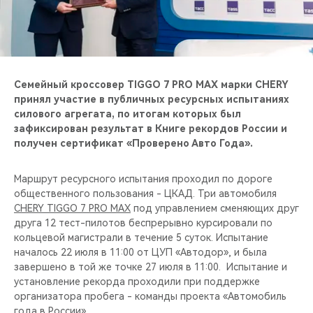
CHERY REMOTE
CHERY И СПОРТ
НАШИ МЕРОПРИЯТИЯ
Семейный кроссовер TIGGO 7 PRO MAX марки CHERY
принял участие в публичных ресурсных испытаниях
ВИДЕООБЗОРЫ
силового агрегата, по итогам которых был
зафиксирован результат в Книге рекордов России и
получен сертификат «Проверено Авто Года».
CHERY ДЛЯ ДЕТЕЙ
Маршрут ресурсного испытания проходил по дороге
общественного пользования - ЦКАД. Три автомобиля
CHERY TIGGO 7 PRO MAX
под управлением сменяющих друг
друга 12 тест-пилотов беспрерывно курсировали по
кольцевой магистрали в течение 5 суток. Испытание
началось 22 июля в 11:00 от ЦУП «Автодор», и была
завершено в той же точке 27 июля в 11:00. Испытание и
установление рекорда проходили при поддержке
организатора пробега - команды проекта «Автомобиль
года в России».