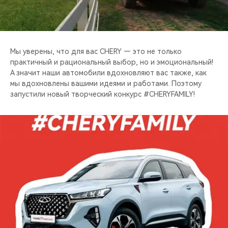
CHERY REMOTE
CHERY И СПОРТ
Мы уверены, что для вас CHERY — это не только
НАШИ МЕРОПРИЯТИЯ
практичный и рациональный выбор, но и эмоциональный!
А значит наши автомобили вдохновляют вас также, как
ВИДЕООБЗОРЫ
мы вдохновлены вашими идеями и работами. Поэтому
запустили новый творческий конкурс #CHERYFAMILY!
CHERY ДЛЯ ДЕТЕЙ