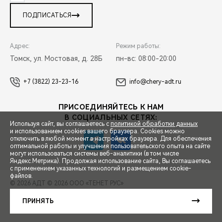
ПОДПИСАТЬСЯ
Адрес:
Режим работы:
Томск, ул. Мостовая, д. 28Б
пн-вс: 08:00-20:00
+7 (3822) 23-23-16
info@chery-adt.ru
ПРИСОЕДИНЯЙТЕСЬ К НАМ
В СОЦИАЛЬНЫХ СЕТЯХ:
Используя сайт, вы соглашаетесь с
политикой обработки данных
и использованием cookies вашего браузера. Cookies можно
отключить в любой момент в настройках браузера. Для обеспечения
оптимальной работы и улучшения пользовательского опыта на сайте
могут использоваться системы веб-аналитики (в том числе
СПЕЦПРЕДЛОЖЕНИЯ
Яндекс.Метрика). Продолжая использование сайта, Вы соглашаетесь
с применением указанных технологий и размещением cookie-
файлов.
© 2026 АДТ
© 2026 ООО «ТЕНЕТ РУС»
ЗАПИСЬ НА ТЕСТ-ДРАЙВ
ПРАВОВАЯ ИНФОРМАЦИЯ
КОНТАКТЫ
КЛИЕНТСКАЯ ПОДДЕРЖКА
ПРИНЯТЬ
Сделано в ПЕРКС
РАСЧЕТ КРЕДИТА